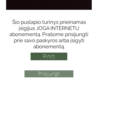
Šio puslapio turinys prieinamas
įsigijus JOGA INTERNETU
abonementą. Prašome prisijungti
prie savo paskyros arba įsigyti
abonementą.
Pirkti
Prisijungti