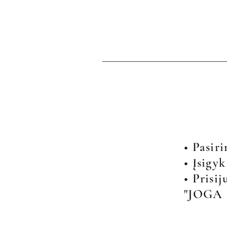
• Pasir
• Įsigyk
• Prisi
"JOGA 