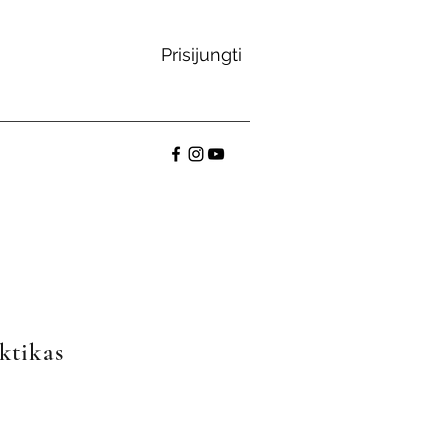
Prisijungti
aktikas