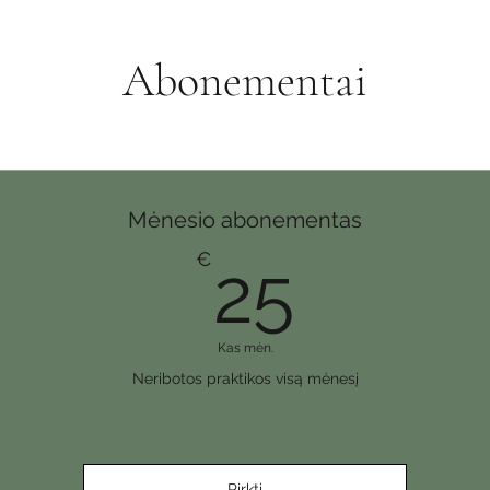
Abonementai
Mėnesio abonementas
25€
€
25
Kas mėn.
Neribotos praktikos visą mėnesį
Pirkti