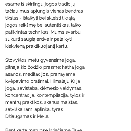
esame iš skirtingų jogos tradicijų, 
tačiau mus apjungia vienas bendras 
tikslas - išlaikyti bei skleisti tikrąją 
jogos reikšmę bei autentiškas, laiko 
patikrintas technikas. Mums svarbu 
sukurti saugią erdvę ir palaikyti 
kiekvieną praktikuojantį kartu. 
Stovyklos metu gyvensime joga, 
pilnąja šio žodžio prasme: hatha joga 
asanos, meditacijos, pranayama 
kvėpavimo pratimai, Himalajų Krija 
joga, savistaba, dėmesio valdymas, 
koncentracija, kontempliacija, tylos ir 
mantrų praktikos, skanus maistas, 
satviška rami aplinka, tyras 
Džiaugsmas ir Meilė.
Bent kartą metuose kviečiame Tave 