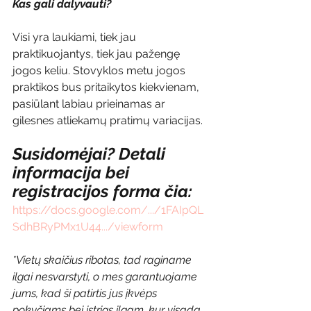
Kas gali dalyvauti?
Visi yra laukiami, tiek jau 
praktikuojantys, tiek jau pažengę 
jogos keliu. Stovyklos metu jogos 
praktikos bus pritaikytos kiekvienam, 
pasiūlant labiau prieinamas ar 
gilesnes atliekamų pratimų variacijas.
Susidomėjai? Detali 
informacija bei 
registracijos forma čia:
https://docs.google.com/.../1FAIpQL
SdhBRyPMx1U44.../viewform
*Vietų skaičius ribotas, tad raginame 
ilgai nesvarstyti, o mes garantuojame 
jums, kad ši patirtis jus įkvėps 
pokyčiams bei įstrigs ilgam, kur visada 