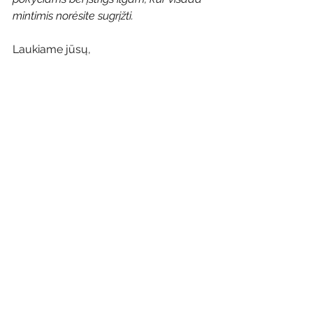
mintimis norėsite sugrįžti. 
Laukiame jūsų, 
Su meile, 
Raminta
Rodyti viską
Naujausi įrašai