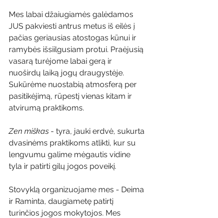
Mes labai džaiugiamės galėdamos 
JUS pakviesti antrus metus iš eilės į 
pačias geriausias atostogas kūnui ir 
ramybės išsiilgusiam protui. Praėjusią 
vasarą turėjome labai gerą ir 
nuoširdų laiką jogų draugystėje. 
Sukūrėme nuostabią atmosferą per 
pasitikėjimą, rūpestį vienas kitam ir 
atvirumą praktikoms. 
Zen miškas
 - tyra, jauki erdvė, sukurta 
dvasinėms praktikoms atlikti, kur su 
lengvumu galime mėgautis vidine 
tyla ir patirti gilų jogos poveikį.
Stovyklą organizuojame mes - Deima 
ir Raminta, daugiametę patirtį 
turinčios jogos mokytojos. Mes 