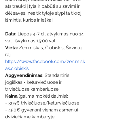
atsitraukti į tylą ir pabūti su savimi ir 
dėl savęs, nes tik tyloje slypi ta tikroji 
išmintis, kurios ir ieškai. 
Data: 
Liepos 4-7 d., atvykimas nuo 14 
val., išvykimas 15:00 val.
Vieta:
 Zen miškas, Čiobiškis, Širvintų 
raj. 
https://www.facebook.com/zen.misk
as.ciobiskis
Apgyvendinimas:
 Standartinis 
jogiškas - keturviečiuose ir 
triviečiuose kambariuose. 
Kaina 
(galima mokėti dalimis)
:
- 395€ triviečiuose/keturviečiuose 
- 450€ gyvenant vienam asmeniui 
dviviečiame kambaryje 