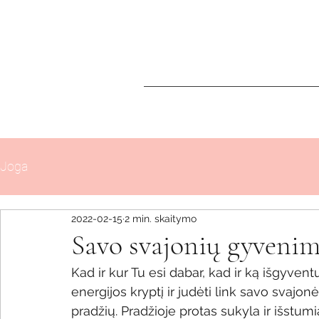
Joga
2022-02-15
2 min. skaitymo
Savo svajonių gyven
Kad ir kur Tu esi dabar, kad ir ką išgyventu
energijos kryptį ir judėti link savo svajonė
pradžių. Pradžioje protas sukyla ir išstumia 