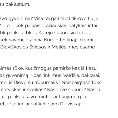
jau paklustum. 
vo gyvenimą? Visa tai gali tapti tikrove tik jei 
ile. Tikėk pačiais gražiausiais dalykais ir tai 
 Tik patikėk. Tikėk Kūrėju sukūrusiu tobulą 
kėk savimi, esančia Kūrėjo tęstinąja dalimi, 
iš Dieviškosios Šviesos ir Meilės, mes esame 
imės rūke, kur žmogus pamiršo kas iš tiesų 
ies gyvenimą ir pasirinkimus. Valdžia, daktarai, 
 gimei iš Dievo su trūkumails? Neišbaigtas? Toks 
ilnatviškas ir sveikas? Kas Tave sukūrė? Kas Tu 
a, patikėk savo minties ir tikėjimo galia! 
 bet absoliučiai patikėk savo Dieviškąja 