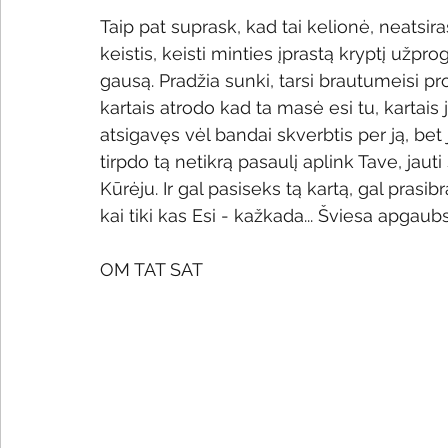
Taip pat suprask, kad tai kelionė, neatsir
keistis, keisti minties įprastą kryptį užp
gausą. Pradžia sunki, tarsi brautumeisi pro 
kartais atrodo kad ta masė esi tu, kartais j
atsigavęs vėl bandai skverbtis per ją, bet ja
tirpdo tą netikrą pasaulį aplink Tave, jauti
Kūrėju. Ir gal pasiseks tą kartą, gal prasib
kai tiki kas Esi - kažkada... Šviesa apgaubs
OM TAT SAT