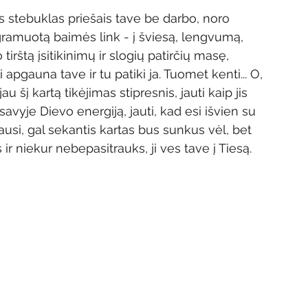
as stebuklas priešais tave be darbo, noro 
rogramuotą baimės link - į šviesą, lengvumą, 
tirštą įsitikinimų ir slogių patirčių masę, 
i apgauna tave ir tu patiki ja. Tuomet kenti... O, 
u šį kartą tikėjimas stipresnis, jauti kaip jis 
 savyje Dievo energiją, jauti, kad esi išvien su 
rausi, gal sekantis kartas bus sunkus vėl, bet 
 ir niekur nebepasitrauks, ji ves tave į Tiesą. 