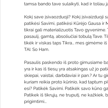
tamsa bando tave sulaikyti, kad ir toliau 
Kokį save įsivaozduoji? Kokį įsivaizduoji sa
patikėsi Savimi, patikėsi Kūrėjo Gausa ir Me
tikrai gali materializuotis Tavo gyvenime.
pasaulį, gamtą, absoliučiai tobulą Tave. Ti
tikėk ir viskas taps Tikra... mes gimėme 
TAI. So Ham. 
Pasaulis paskendo iš proto gimusiame ba
yra ir kas iš tiesų yra atsakingas už jo pat
skiepai, vaistai, darbdaviai ir pan.? Ar tu
kuriam reikia proto kūrinio, kad taptum p
esi? Patikėk Savimi. Patikėk savo kūno gali
Patikek iš tikrųjų, ne truputį, ne kažkiek,
prigimtimi...