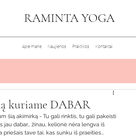
RAMINTA YOGA
Apie mane
Naujienos
Praktikos
Kontaktai
imą kuriame DABAR
m šią akimirką - Tu gali rinktis, tu gali pakeisti 
s jau dabar... žinau, kelionė nėra lengva iš 
priešais tave tai, kas sunku iš praeities... 