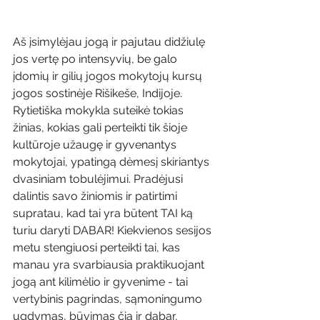
Aš įsimylėjau jogą ir pajutau didžiulę 
jos vertę po intensyvių, be galo 
įdomių ir gilių jogos mokytojų kursų 
jogos sostinėje Rišikeše, Indijoje. 
Rytietiška mokykla suteikė tokias 
žinias, kokias gali perteikti tik šioje 
kultūroje užaugę ir gyvenantys 
mokytojai, ypatingą dėmesį skiriantys 
dvasiniam tobulėjimui. Pradėjusi 
dalintis savo žiniomis ir patirtimi 
supratau, kad tai yra būtent TAI ką 
turiu daryti DABAR! Kiekvienos sesijos 
metu stengiuosi perteikti tai, kas 
manau yra svarbiausia praktikuojant 
jogą ant kilimėlio ir gyvenime - tai 
vertybinis pagrindas, sąmoningumo 
ugdymas, būvimas čia ir dabar, 