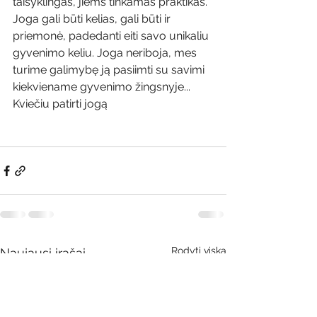
taisyklingas, jiems tinkamas praktikas.
Joga gali būti kelias, gali būti ir 
priemonė, padedanti eiti savo unikaliu 
gyvenimo keliu. Joga neriboja, mes 
turime galimybę ją pasiimti su savimi 
kiekviename gyvenimo žingsnyje...
Kviečiu patirti jogą 
Rodyti viską
Naujausi įrašai