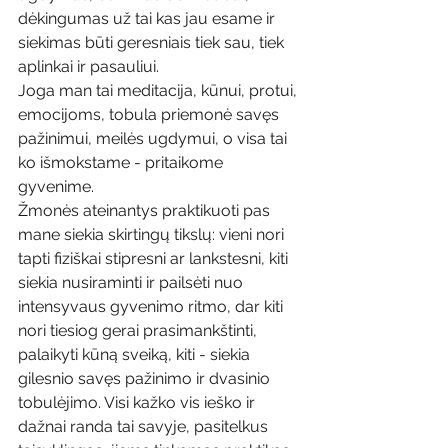
dėkingumas už tai kas jau esame ir 
siekimas būti geresniais tiek sau, tiek 
aplinkai ir pasauliui.
Joga man tai meditacija, kūnui, protui, 
emocijoms, tobula priemonė savęs 
pažinimui, meilės ugdymui, o visa tai 
ko išmokstame - pritaikome 
gyvenime.
Žmonės ateinantys praktikuoti pas 
mane siekia skirtingų tikslų: vieni nori 
tapti fiziškai stipresni ar lankstesni, kiti 
siekia nusiraminti ir pailsėti nuo 
intensyvaus gyvenimo ritmo, dar kiti 
nori tiesiog gerai prasimankštinti, 
palaikyti kūną sveiką, kiti - siekia 
gilesnio savęs pažinimo ir dvasinio 
tobulėjimo. Visi kažko vis ieško ir 
dažnai randa tai savyje, pasitelkus 