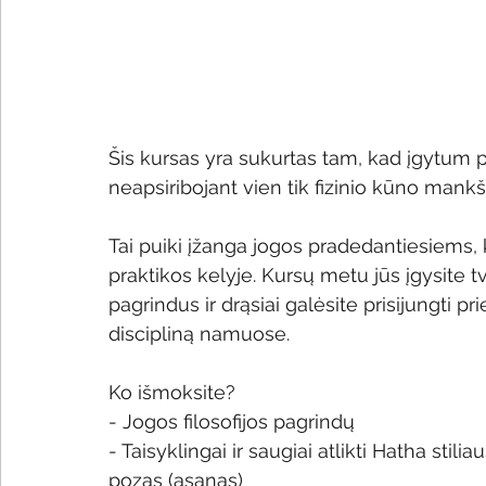
Šis kursas yra sukurtas tam, kad įgytum p
neapsiribojant vien tik fizinio kūno mankšt
Tai puiki įžanga jogos pradedantiesiems, 
praktikos kelyje. Kursų metu jūs įgysite t
pagrindus ir drąsiai galėsite prisijungti pr
discipliną namuose.
Ko išmoksite?
- Jogos filosofijos pagrindų 
- Taisyklingai ir saugiai atlikti Hatha stil
pozas (asanas) 