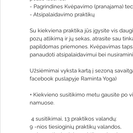
- Pagrindines Kvėpavimo (pranajama) tec
- Atsipalaidavimo praktikų
Su kiekviena praktika jūs įgysite vis daug
pozų atlikimą ir jų sekas, atrasite sau tin
papildomas priemones. Kvėpavimas taps vi
panaudoti atsipalaidavimui bei nusiramin
Užsiėmimai vyksta kartą į sezoną savaitgal
facebook puslapyje Raminta Yoga)
+ Kiekvieno susitikimo metu gausite po vi
namuose.
 4 susitikimai, 13 praktikos valandų:
9 -nios tiesioginių praktikų valandos,