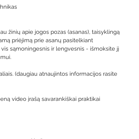
hnikas 
iau žinių apie jogos pozas (asanas), taisyklingą 
kamą priėjimą prie asanų pasitelkiant 
s sąmoningesnis ir lengvesnis - išmoksite jį 
imui.
iais. (daugiau atnaujintos informacijos rasite 
eną video įrašą savarankiškai praktikai 