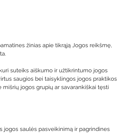
amatines žinias apie tikrąją Jogos reikšmę, 
a. 
kuri suteiks aiškumo ir užtikrintumo jogos 
virtus saugios bei taisyklingos jogos praktikos 
ie mišrių jogos grupių ar savarankiškai tęsti 
iaus jogos saulės pasveikinimą ir pagrindines 