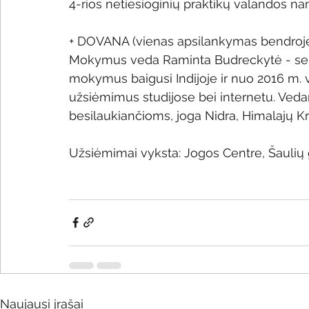
4-rios netiesioginių praktikų valandos na
+ DOVANA (vienas apsilankymas bendroje 
Mokymus veda Raminta Budreckytė - serti
mokymus baigusi Indijoje ir nuo 2016 m. v
užsiėmimus studijose bei internetu. Veda
besilaukiančioms, joga Nidra, Himalajų Kr
Užsiėmimai vyksta: Jogos Centre, Šaulių g
Naujausi įrašai