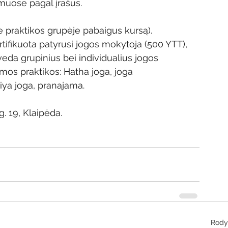
muose pagal įrašus.
praktikos grupėje pabaigus kursą).
fikuota patyrusi jogos mokytoja (500 YTT), 
eda grupinius bei individualius jogos 
mos praktikos: Hatha joga, joga 
iya joga, pranajama. 
. 19, Klaipėda.
Rodyt