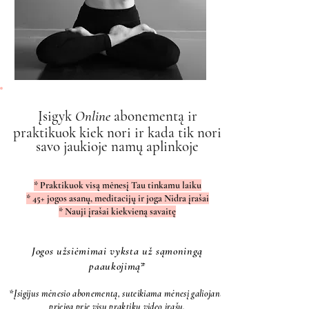
Įsigyk
Online
abonementą ir
praktikuok kiek nori ir kada tik nori
savo jaukioje namų aplinkoje
* Praktikuok visą mėnesį Tau tinkamu laiku
* 45+ jogos asanų, meditacijų ir joga Nidra įrašai
*
Nauji įrašai kiekvieną savaitę
Jogos užsiėmimai vyksta už sąmoningą
paaukojimą*
*Įsigijus mėnesio abonementą, suteikiama mėnesį galiojanti
prieiga
prie visų praktikų video įrašų.